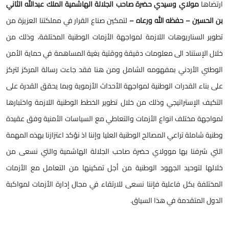
ارتضاها
مولاي وسيدي حضرة صاحب الجلالة الهاشمية الملك عبدالله الثاني
بن الحسين – حفظه الله ورعاه –
لتمكين صناع القرار في مملكتنا العزيزة من
تطوير السناريوهات اللازمة لمواجهة الأزمات الوطنية المختلفة، وذلك من
خلال الإستناد الى معلومات دقيقة ووقتية بغية المساهمة في حماية الأمن
الوطني الأردني بمفهومه الشامل ومن هنا فقد جاءت رسالة المركز لتركز
على بناء القدرات الوطنية لمواجهة الأحداث الأزموية وبما يحقق القدرة على
التكيف الإستراتيجي وذلك من خلال تطوير الخطط الوطنية اللازمة واختبارها
لمواجهة مختلف انواع الأزمات والتعاطي مع السياسات الأمنية وفق عقيدة
وطنية شاملة تراعي المصالح الوطنية العليا وإننا اذ نؤكد اعتزازنا بهذه المهمة
التي شرفنا بها موولاي حضرة صاحب الجلالة الهاشمية والتي نسعى من
خلالها لتوحيد الجهود الوطنية من أجل تمكينها من التعامل مع الأزمات
المختلفة بكل فاعلية فإننا نسعى للارتقاء في مجال إدارة الأزمات لمواكبة
الدول المتقدمة في هذا السياق.